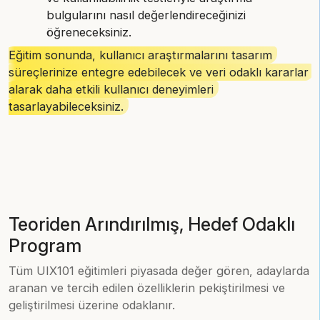
bulgularını nasıl değerlendireceğinizi
öğreneceksiniz.
Eğitim sonunda, kullanıcı araştırmalarını tasarım
süreçlerinize entegre edebilecek ve veri odaklı kararlar
alarak daha etkili kullanıcı deneyimleri
tasarlayabileceksiniz.
Teoriden Arındırılmış, Hedef Odaklı
Program
Tüm UIX101 eğitimleri piyasada değer gören, adaylarda
aranan ve tercih edilen özelliklerin pekiştirilmesi ve
geliştirilmesi üzerine odaklanır.