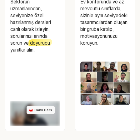
Sektörün
Ev konforunda ve az
uzmanlarından,
mevcutlu sınıflarda,
seviyenize özel
sizinle aynı seviyedeki
hazırlanmış dersleri
tasarımcılardan oluşan
canlı olarak izleyin,
bir gruba katılıp,
sorularınızı anında
motivasyonunuzu
sorun ve
doyurucu
koruyun.
yanıtlar alın.
radio_button_checked
Canlı Ders